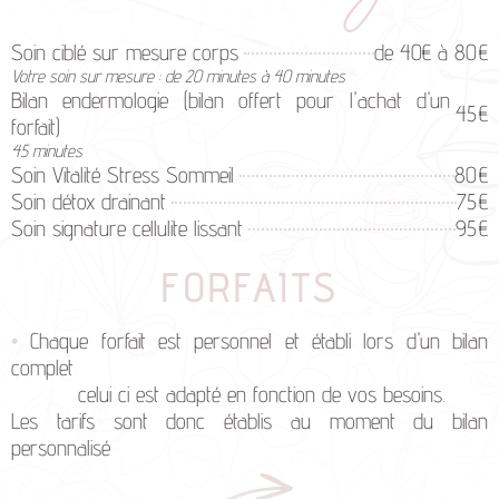
Soin ciblé sur mesure corps
de 40€ à 80
€
Votre soin sur mesure : de 20 minutes à 40 minutes
Bilan endermologie (bilan offert pour l'achat d'un
45
€
forfait)
45 minutes
Soin Vitalité Stress Sommeil
80
€
Soin détox drainant
75
€
Soin signature cellulite lissant
95
€
FORFAITS
•
Chaque forfait est personnel et établi lors d'un bilan
complet
celui ci est adapté en fonction de vos besoins.
Les tarifs sont donc établis au moment du bilan
personnalisé